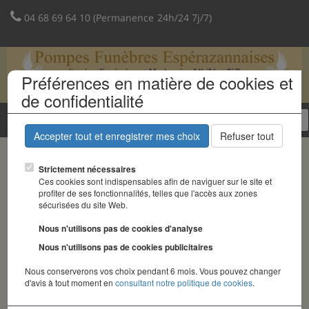
04 68 69 64 10 (Permanence 24h/24 7j/7)
Préférences en matière de cookies et
de confidentialité
Tog
nav
Accepter tout et enregistrer mes choix
Refuser tout
Strictement nécessaires
Ces cookies sont indispensables afin de naviguer sur le site et
profiter de ses fonctionnalités, telles que l'accès aux zones
sécurisées du site Web.
Nous n'utilisons pas de cookies d'analyse
Nous n'utilisons pas de cookies publicitaires
Nous conserverons vos choix pendant 6 mois. Vous pouvez changer
d'avis à tout moment en
consultant notre politique de cookies
.